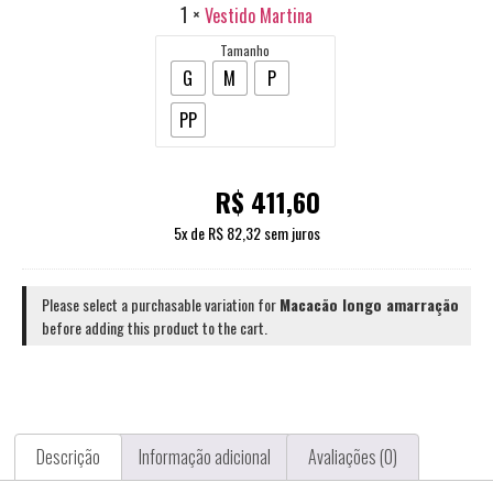
1
×
Vestido Martina
Tamanho
G
M
P
PP
R$
411,60
5
x de
R$
82,32
sem juros
Please select a purchasable variation for
Macacão longo amarração
before adding this product to the cart.
Descrição
Informação adicional
Avaliações (0)