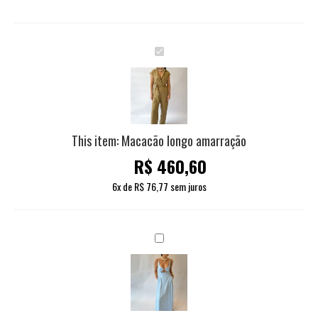
Macacão
longo
amarração
This item:
Macacão longo amarração
R$
460,60
6
x de
R$
76,77
sem juros
Vestido
Martina