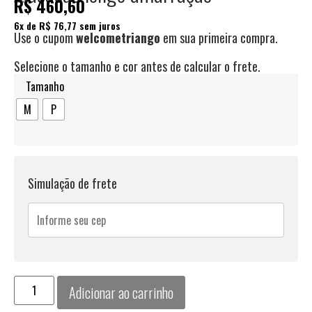
R$
460,60
6
x de
R$
76,77
sem juros
Use o cupom
welcometriango
em sua primeira compra.
Selecione o tamanho e cor antes de calcular o frete.
Tamanho
M
P
Simulação de frete
Adicionar ao carrinho