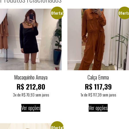
Oferta!
Ofert
Macaquinho Amaya
Calça Emma
R$
212,80
R$
117,39
3
x de
R$
70,93
sem juros
1
x de
R$
117,39
sem juros
Ver opções
Ver opções
Oferta!