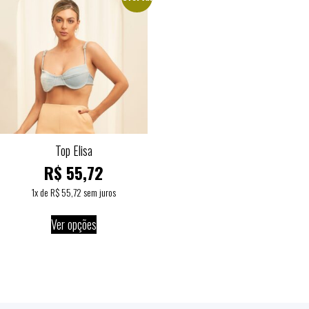
Top Elisa
R$
55,72
1
x de
R$
55,72
sem juros
Ver opções