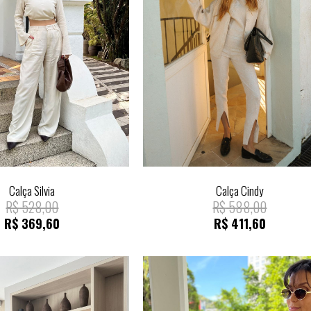
Calça Silvia
Calça Cindy
R$
528,00
R$
588,00
R$
369,60
R$
411,60