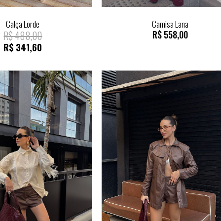
Calça Lorde
Camisa Lana
R$
488,00
R$
558,00
R$
341,60