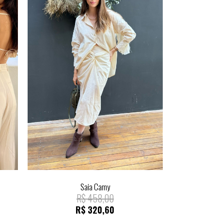
Saia Camy
R$
458,00
R$
320,60