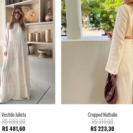
Vestido Julieta
Cropped Nathalie
R$
688,00
R$
319,00
R$
481,60
R$
223,30