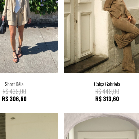
Short Déia
Calça Gabriela
R$
438,00
R$
448,00
R$
306,60
R$
313,60