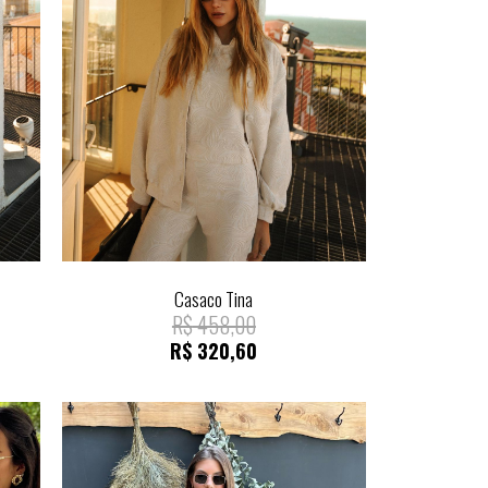
Casaco Tina
R$
458,00
R$
320,60