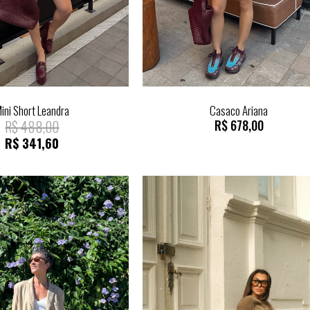
ini Short Leandra
Casaco Ariana
R$
488,00
R$
678,00
R$
341,60