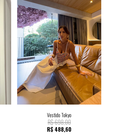
Vestido Tokyo
R$
698,00
R$
488,60