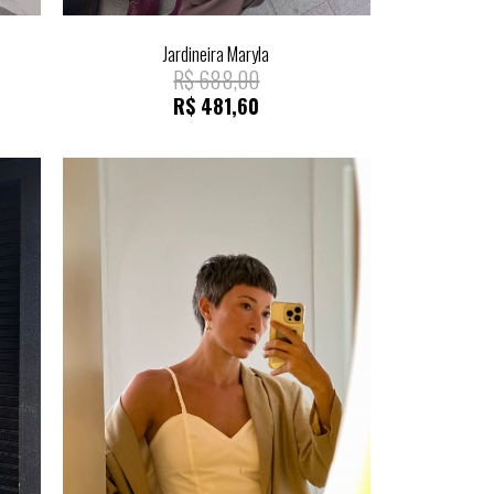
Jardineira Maryla
R$
688,00
R$
481,60