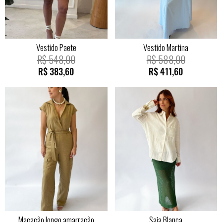
Vestido Paete
Vestido Martina
R$
548,00
R$
588,00
R$
383,60
R$
411,60
Macacão longo amarração
Saia Blanca