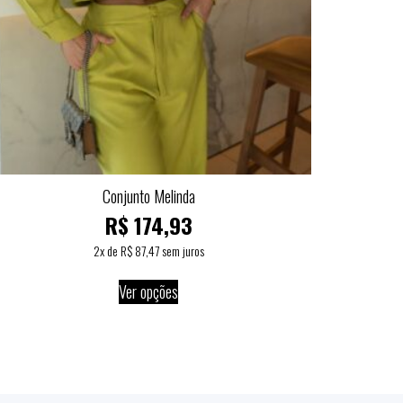
Conjunto Melinda
R$
174,93
2
x de
R$
87,47
sem juros
Ver opções