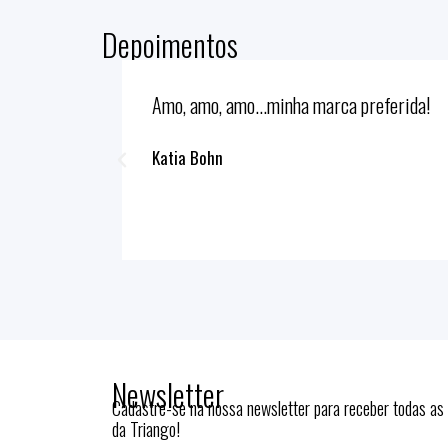
Depoimentos
almente,
Eu amo real. Vocês arrasam muito!
Angela Bez Fontana
Newsletter
Cadastre-se na nossa newsletter para receber todas as
da Triango!