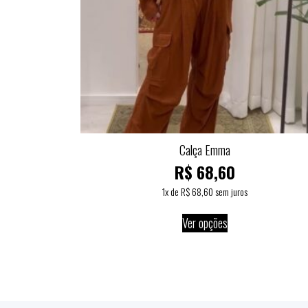
Calça Emma
R$
68,60
1
x de
R$
68,60
sem juros
Ver opções