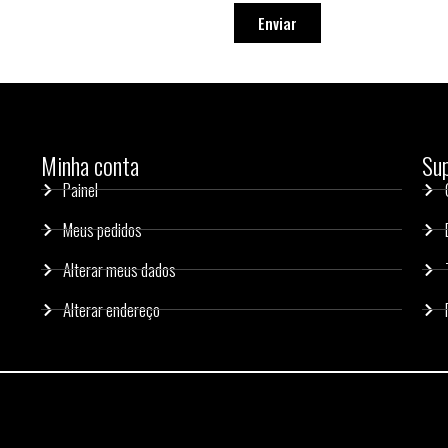
Enviar
Minha conta
Su
Painel
Meus pedidos
Alterar meus dados
Alterar endereço