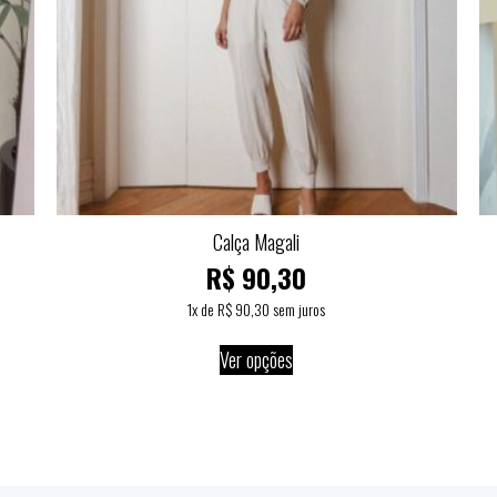
Calça Magali
R$
90,30
1
x de
R$
90,30
sem juros
Ver opções