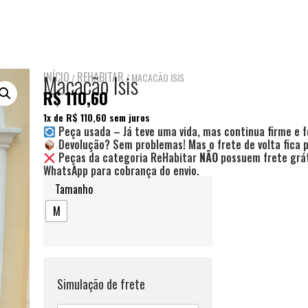
INÍCIO
Macacão Isis
REHABITAR
/
/ MACACÃO ISIS
R$
110,60
1
x de
R$
110,60
sem juros
Peça usada – Já teve uma vida, mas continua firme e f
Devolução? Sem problemas! Mas o frete de volta fica
Peças da categoria ReHabitar
NÃO
possuem frete grát
WhatsApp para cobrança do envio.
Tamanho
M
Simulação de frete