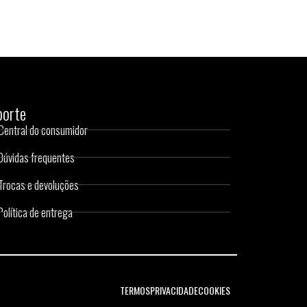
porte
Central do consumidor
Dúvidas frequentes
Trocas e devoluções
Política de entrega
TERMOS
PRIVACIDADE
COOKIES